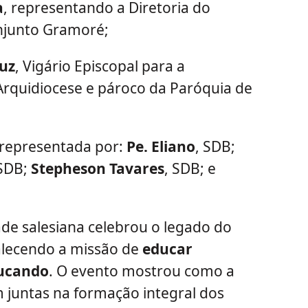
a
, representando a Diretoria do
njunto Gramoré;
ruz
, Vigário Episcopal para a
rquidiocese e pároco da Paróquia de
 representada por:
Pe. Eliano
, SDB;
 SDB;
Stepheson Tavares
, SDB; e
de salesiana celebrou o legado do
talecendo a missão de
educar
ducando
. O evento mostrou como a
m juntas na formação integral dos