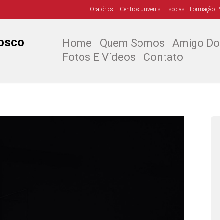
Oratórios
Centros Juvenis
Escolas
Formação Pr
osco
Home
Quem Somos
Amigo Do 
Fotos E Vídeos
Contato