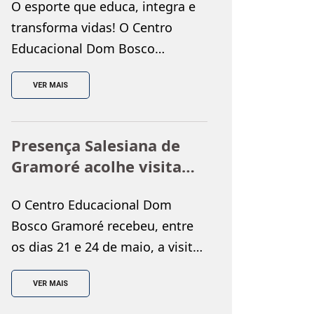
O esporte que educa, integra e
transforma vidas! O Centro
Educacional Dom Bosco
apresenta a Taça Oratório Dom
VER MAIS
Bosco 2026, uma competição
esportiva que reúne crianças,
adolescentes e jovens em uma
Presença Salesiana de
grande celebração do esporte,
Gramoré acolhe visita
da convivência e da
inspetorial do P.
solidariedade. A competição
O Centro Educacional Dom
Francisco Inácio
tem como objetivo promover a
Bosco Gramoré recebeu, entre
integração entre atletas,
os dias 21 e 24 de maio, a visita
escolas, projetos sociais e
inspetorial do P. Francisco
equipes, […]
VER MAIS
Inácio, em uma programação
marcada por momentos de